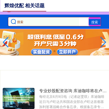
辉煌优配 相关话题
搜索
专业炒股配资咨询 库迪咖啡将在卢旺达投资建设咖啡种植园 咖啡供应链之战再升级
每经北京6月9日电（记者赵雯琪）库迪咖啡
近日与卢旺达共和国农业部在卢旺达首都基
加利签署战略合作备忘录。根据备忘录专业