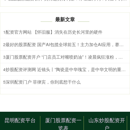
最新文章
配资官方网站 【怀旧服】消失在历史长河里的硬件
1
最好的股票配资 国产AI包揽全球前五！主力加仓AI应用，赛道8月金股曝光
2
厦门股票配资开户 “门店员工对嘴喷奶油”！凌晨疯狂涨粉，涉事账号已注销！瑞幸回应：严肃处理
3
炒股配资评测网 近镜头丨“陶瓷是中华瑰宝，是中华文明的重要名片”
4
深圳配资门户 菲律宾，你到底想干什么
5
昆明配资平台
厦门股票配资一
山东炒股配资开
览表
户