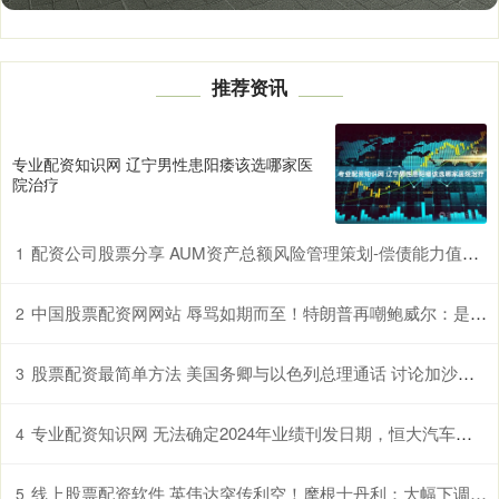
推荐资讯
专业配资知识网 辽宁男性患阳痿该选哪家医
院治疗
配资公司股票分享 AUM资产总额风险管理策划-偿债能力值预估测算报告分析
1
中国股票配资网网站 辱骂如期而至！特朗普再嘲鲍威尔：是个“傻瓜”！
2
股票配资最简单方法 美国务卿与以色列总理通话 讨论加沙局势
3
专业配资知识网 无法确定2024年业绩刊发日期，恒大汽车股票继续停牌
4
线上股票配资软件 英伟达突传利空！摩根士丹利：大幅下调！发生了什么？
5